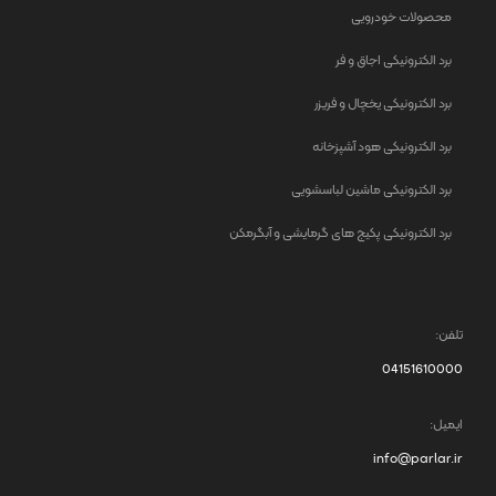
محصولات خودرویی
برد الکترونیکی اجاق و فر
برد الکترونیکی یخچال و فریزر
برد الکترونیکی هود آشپزخانه
برد الکترونیکی ماشین لباسشویی
برد الکترونیکی پکیج های گرمایشی و آبگرمکن
تلفن:
04151610000
ایمیل:
info@parlar.ir