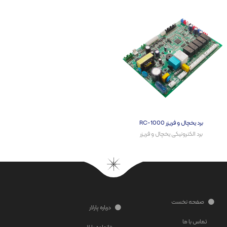
برد یخچال و فریزر RC-1000
برد الکترونیکی یخچال و فریزر​
صفحه نخست
درباره پارلار
تماس با ما