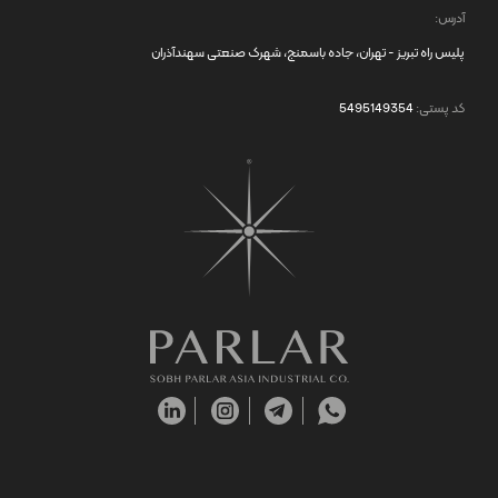
آدرس:
پلیس راه تبریز - تهران، جاده باسمنج، شهرک صنعتی سهندآذران
کد پستی:
5495149354