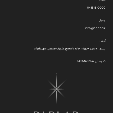
04151610000
ایمیل:
info@parlar.ir
آدرس:
پلیس راه تبریز - تهران، جاده باسمنج، شهرک صنعتی سهندآذران
کد پستی:
5495149354