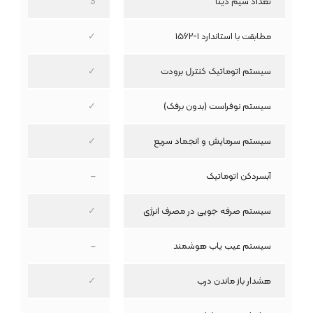
تعداد سیم دیتا
3
مطابقت با استاندارد ۱-۱۵۶۲
✓
سیستم اتوماتیک کنترل برودت
✓
سیستم نوفراست (بدون برفک)
✓
سیستم سرمایش و انجماد سریع
✓
آبسردکن اتوماتیک
–
سیستم صرفه جویی در مصرف انرژی
✓
سیستم عیب یاب هوشمند
–
هشدار باز ماندن درب
✓