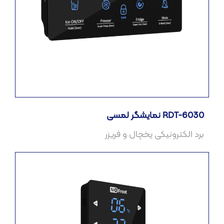
نمایشگر لمسی RDT-6030