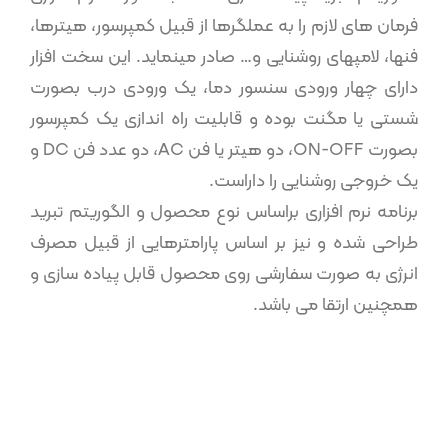
فرمان­ های لازم را به عملگر­ها از قبیل کمپرسور، هیترها،
فن­ها، لامپهای روشنایی و… صادر می­نماید. این سخت افزار
دارای چهار ورودی سنسور دما، یک ورودی درب بصورت
شستی یا مگنت بوده و قابلیت راه اندازی یک کمپرسور
بصورت ON-OFF، دو هیتر یا فن AC، دو عدد فن DC و
یک خروجی روشنایی را داراست.
برنامه نرم ­افزاری براساس نوع محصول و الگوریتم تبرید
طراحی شده و نیز بر­ اساس پارامتر­هایی از قبیل مصرف
انرژی به­ صورت سفارشی روی محصول قابل پیاده­ سازی و
همچنین ارتقا می باشد.