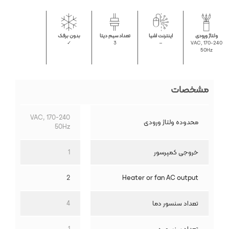
ولتاژ ورودی
اینترنت اشیا
تعداد سیم دیتا
بدون برفک
✓
3
–
170-240 VAC,
50Hz
مشخصات
170-240 VAC,
محدوده ولتاژ ورودی
50Hz
خروجی کمپرسور
1
2
Heater or fan AC output
تعداد سنسور دما
4
تعداد سنسور درب
1