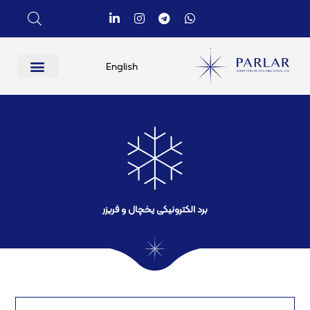
English
برد الکترونیکی یخچال و فریزر​
مح
بر
بر
بر