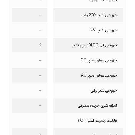
خروجی لامپ 220 ولت
–
خروجی لامپ UV
–
خروجی فن BLDC دور متغیر
2
خروجی موتور دمپر DC
–
خروجی موتور دمپر AC
–
خروجی شیر برقی
–
اندازه گیری جریان مصرفی
–
قابلیت اینترنت اشیا (IOT)
–