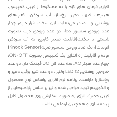
­افزاری فرمان­ های لازم را به عملگر­ها از قبیل کمپرسور،
هیترها، فن­ها، دمپر، یخ‌ساز، آب سردکن، لامپ‌های
روشنایی و… صادر می­‌نماید. این سخت افزار دارای چهار
عدد ورودی سنسور دما، دو عدد ورودی درب بصورت
شستی یا مگنت(قابلیت تغییر کاربری به آب سردکن
اتومات)، یک عدد ورودی سنسور ضربه(Knock Sensor)
بوده و قابلیت راه اندازی یک کمپرسور بصورت ON-OFF،
چهار عدد هیتر AC، سه عدد فن DC فیدبک دار، دو عدد
خروجی روشنایی LED 12 ولتی، دو عدد شیر برقی، دمپر و
یخ‌ساز را داراست. برنامه نرم ­افزاری براساس نوع محصول
و الگوریتم تبرید طراحی شده و نیز بر­ اساس پارامتر­هایی از
قبیل مصرف انرژی به­ صورت سفارشی روی محصول قابل
پیاده­ سازی و همچنین ارتقا می باشد.