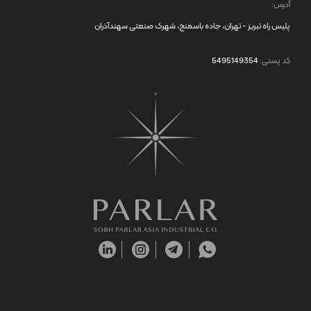
آدرس:
پلیس راه تبریز - تهران، جاده باسمنج، شهرک صنعتی سهندآذران
کد پستی:
5495149354