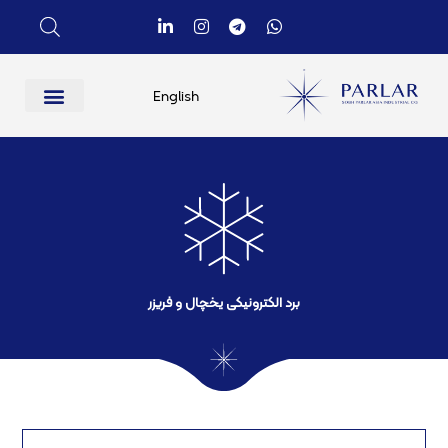
English
برد الکترونیکی یخچال و فریزر​
مح
بر
بر
بر