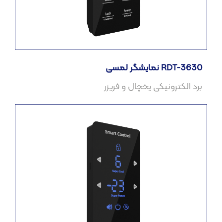
نمایشگر لمسی RDT-3630