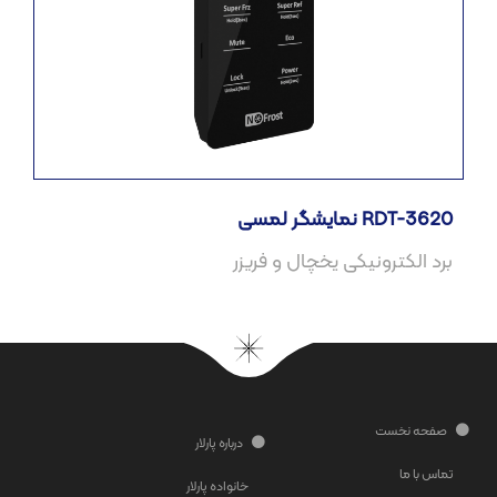
نمایشگر لمسی RDT-3620
صفحه نخست
درباره پارلار
تماس با ما
خانواده پارلار