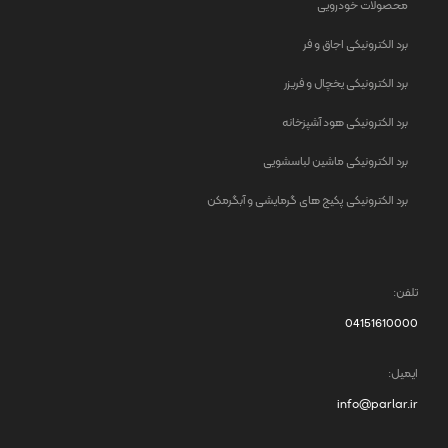
محصولات خودرویی
برد الکترونیکی اجاق و فر
برد الکترونیکی یخچال و فریزر
برد الکترونیکی هود آشپزخانه
برد الکترونیکی ماشین لباسشویی
برد الکترونیکی پکیج های گرمایشی و آبگرمکن
تلفن:
04151610000
ایمیل:
info@parlar.ir