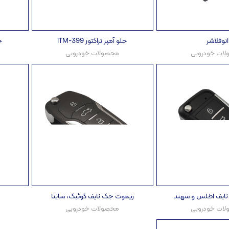
اتوفلاشر
جلو آمپر تراکتور ITM-399
جل
ات خودرویی
محصولات خودرویی
ایف اطلس و سهند
ریموت جک نایف کوئیک، ساینا
ات خودرویی
محصولات خودرویی