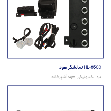
نمایشگر هود HL-8500