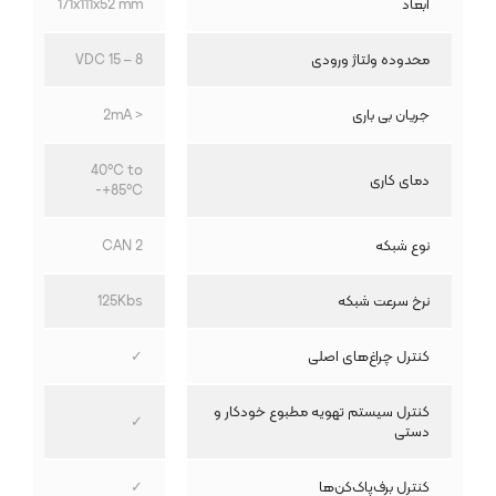
ابعاد
171x111x52 mm
محدوده ولتاژ ورودی
8 – 15 VDC
جریان بی باری
< 2mA
40°C to
دمای کاری
+85°C-
نوع شبکه
CAN 2
نرخ سرعت شبکه
125Kbs
کنترل چراغ‌های اصلی
✓
کنترل سیستم تهویه مطبوع خودکار و
✓
دستی
کنترل برف‌پاک‌کن‌‌ها
✓