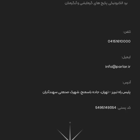
برد الکترونیکی پکیج های گرمایشی و آبگرمکن
تلفن:
04151610000
ایمیل:
info@parlar.ir
آدرس:
پلیس راه تبریز - تهران، جاده باسمنج، شهرک صنعتی سهندآذران
کد پستی:
5495149354