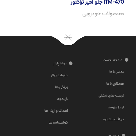
جلو آمپر تراکتور ITM-470
محصولات خودرویی
صفحه نخست
درباره پارلار
تماس با ما
خانواده پارلار
همکاری با ما
ویژگی ها
فرصت های شغلی
تاریخچه
ارسال رزومه
اهداف و ارزش ها
دریافت مشاوره
گواهینامه ها
واحد ها