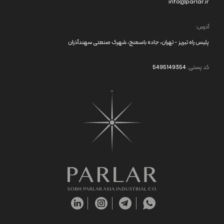
info@parlar.ir
آدرس:
پلیس راه تبریز - تهران، جاده باسمنج، شهرک صنعتی سهندآذران
کد پستی:
5495149354