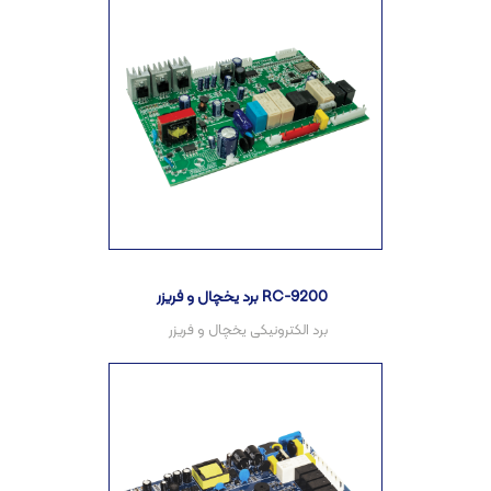
برد یخچال و فریزر RC-9200