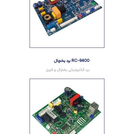
برد یخچال RC-9400