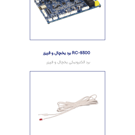
برد یخچال و فریزر RC-9300