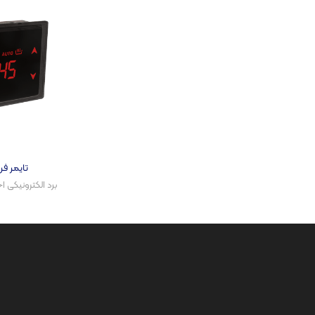
تایمر فر توکا
برد الکترونیکی اج