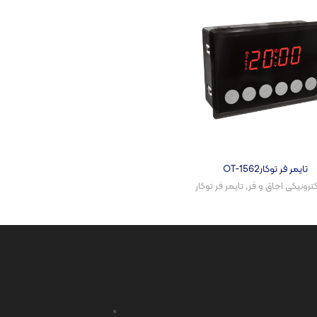
تایمر فر توکارOT-1562
کترونیکی اجاق و فر​
,
تایمر فر توکار