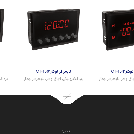
رOT-1541
تایمر فر توکارOT-1561
اق و فر​
,
تایمر فر توکار
برد الکترونیکی اجاق و فر​
,
تایمر فر توکار
برد ال
تلفن: