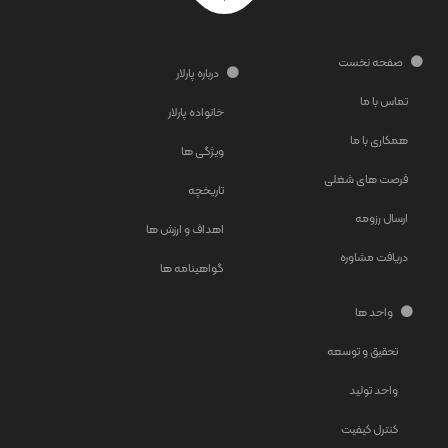
صفحه نخست
درباره پارلار
تماس با ما
خانواده پارلار
همکاری با ما
ویژگی ها
فرصت های شغلی
تاریخچه
ارسال رزومه
اهداف و ارزش ها
دریافت مشاوره
گواهینامه ها
واحد ها
تحقیق و توسعه
واحد تولید
کنترل کیفیت