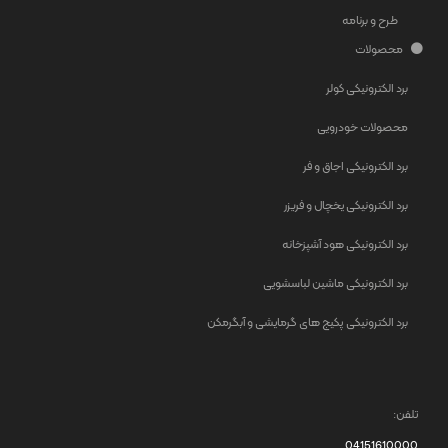
طرح و برنامه
محصولات
برد الکترونیکی کولر
محصولات خودرویی
برد الکترونیکی اجاق و فر
برد الکترونیکی یخچال و فریزر
برد الکترونیکی هود آشپزخانه
برد الکترونیکی ماشین لباسشویی
برد الکترونیکی پکیج های گرمایشی و آبگرمکن
تلفن:
04151610000