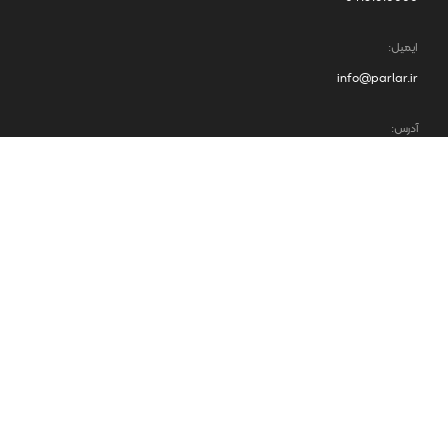
ایمیل:
info@parlar.ir
آدرس:
پلیس راه تبریز - تهران، جاده باسمنج، شهرک صنعتی سهندآذران
کد پستی:
5495149354