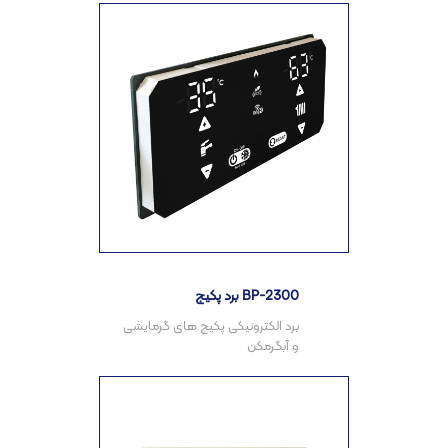
برد پکیج BP-2300
برد الکترونیکی پکیج های گرمایشی