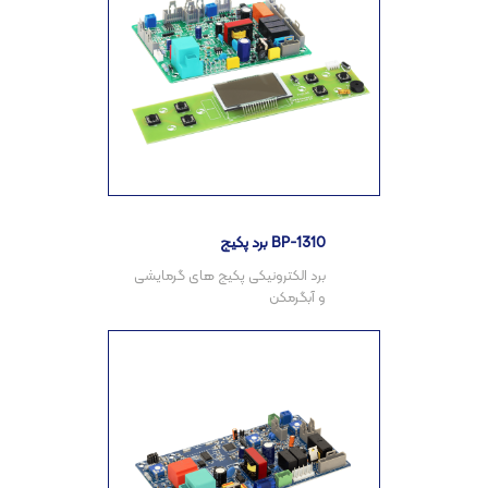
برد پکیج BP-1310
برد الکترونیکی پکیج های گرمایشی