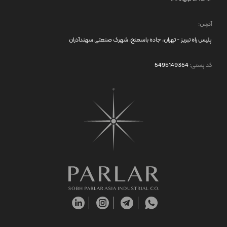
آدرس:
پلیس راه تبریز - تهران، جاده باسمنج، شهرک صنعتی سهندآذران
کد پستی:
5495149354