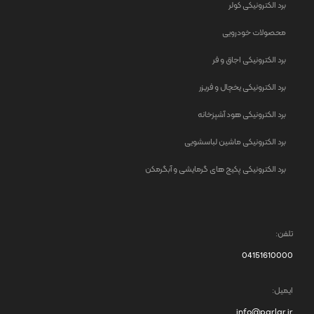
برد الکترونیکی کولر
محصولات خودرویی
برد الکترونیکی اجاق و فر
برد الکترونیکی یخچال و فریزر
برد الکترونیکی هود آشپزخانه
برد الکترونیکی ماشین لباسشویی
برد الکترونیکی پکیج های گرمایشی و آبگرمکن
تلفن:
04151610000
ایمیل:
info@parlar.ir