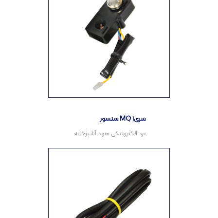
سنسور MQ سری۱