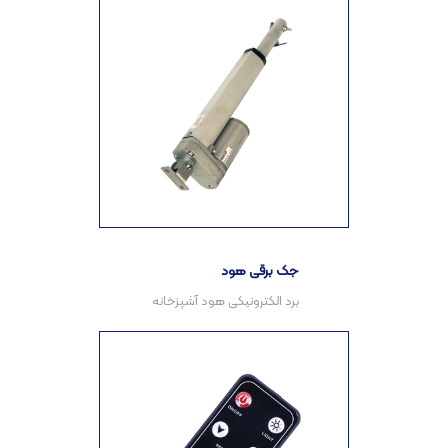
جک برقی هود