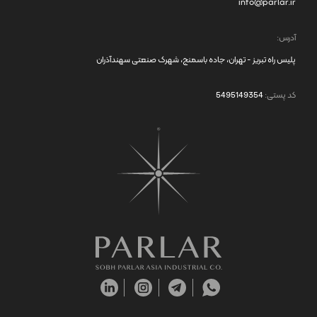
info@parlar.ir
آدرس:
پلیس راه تبریز - تهران، جاده باسمنج، شهرک صنعتی سهندآذران
کد پستی:
5495149354