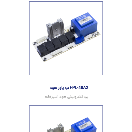
برد پاور هود HPL-48A2