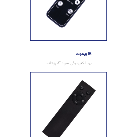
ریموت IR