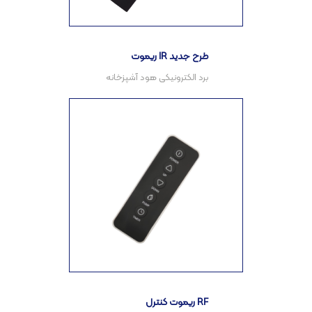
ریموت IR طرح جدید
ریموت کنترل RF