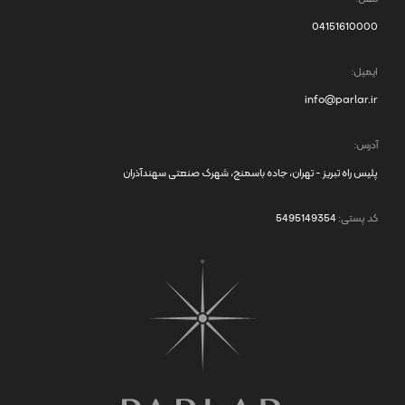
04151610000
ایمیل:
info@parlar.ir
آدرس:
پلیس راه تبریز - تهران، جاده باسمنج، شهرک صنعتی سهندآذران
کد پستی:
5495149354