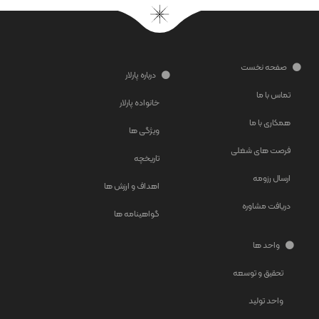
صفحه نخست
درباره پارلار
تماس با ما
خانواده پارلار
همکاری با ما
ویژگی ها
فرصت های شغلی
تاریخچه
ارسال رزومه
اهداف و ارزش ها
دریافت مشاوره
گواهینامه ها
واحد ها
تحقیق و توسعه
واحد تولید