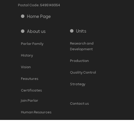
Postal Code: 5495149354
Home Page
Units
About us
Research and
Parlar Family
Development
History
Production
Vision
Quality Control
Feautures
Strategy
Certificates
Join Parlar
Contact us
Human Resources
a Day in Parlar