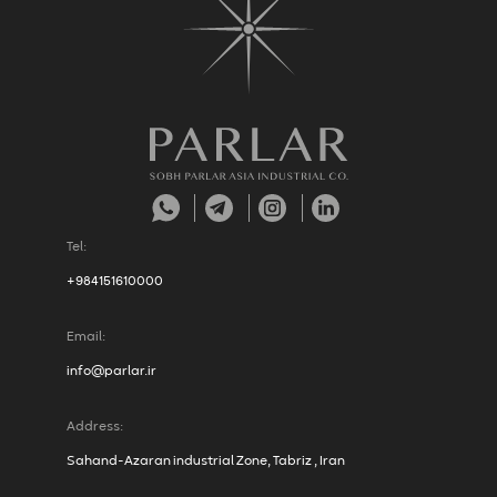
Tel:
+984151610000
Email:
info@parlar.ir
Address:
Sahand-Azaran industrial Zone, Tabriz , Iran